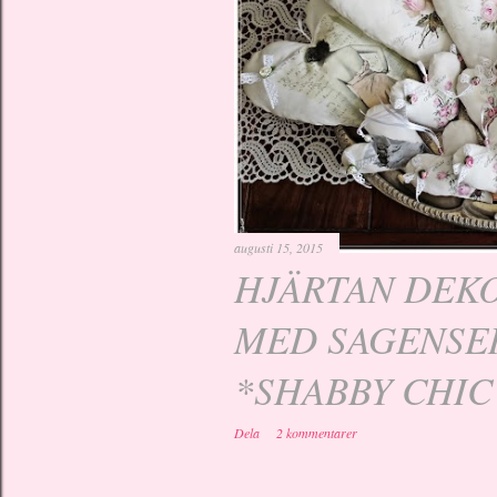
ä
g
g
augusti 15, 2015
HJÄRTAN DEK
MED SAGENSE
*SHABBY CHIC
Dela
2 kommentarer